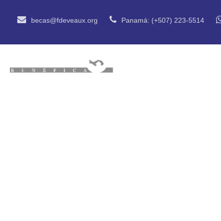
becas@fdeveaux.org
Panamá: (+507) 223-5514
INICIO
QUIÉN
Firman conven