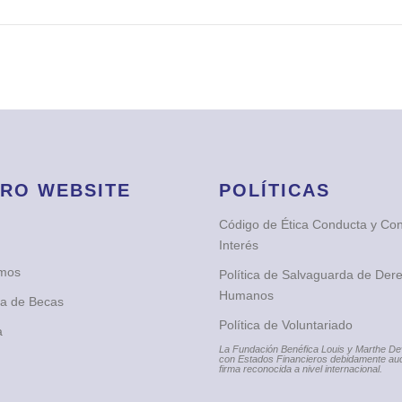
RO WEBSITE
POLÍTICAS
Código de Ética Conducta y Conf
Interés
omos
Política de Salvaguarda de Der
Humanos
ia de Becas
Política de Voluntariado
a
La Fundación Benéfica Louis y Marthe D
con Estados Financieros debidamente aud
firma reconocida a nivel internacional.